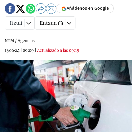
Añádenos en Google
Itzuli
Entzun
NTM / Agencias
13·06·24
|
09:09
|
Actualizado a las 09:15