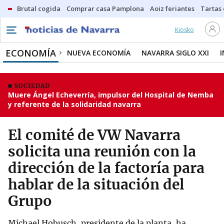
Brutal cogida
Comprar casa Pamplona
Aoiz feriantes
Tartas
Kiosko
ECONOMÍA
NUEVA ECONOMÍA
NAVARRA SIGLO XXI
SOCIEDAD
Muere Ángel Echeverría, impulsor del Hospital de Nemba
y referente de la solidaridad navarra
El comité de VW Navarra
solicita una reunión con la
dirección de la factoría para
hablar de la situación del
Grupo
Michael Hobusch, presidente de la planta, ha