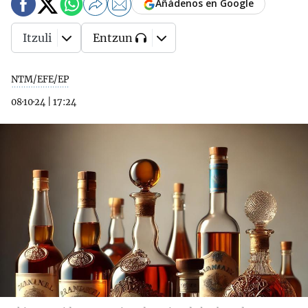
Añádenos en Google
Itzuli
Entzun
NTM/EFE/EP
08·10·24
|
17:24