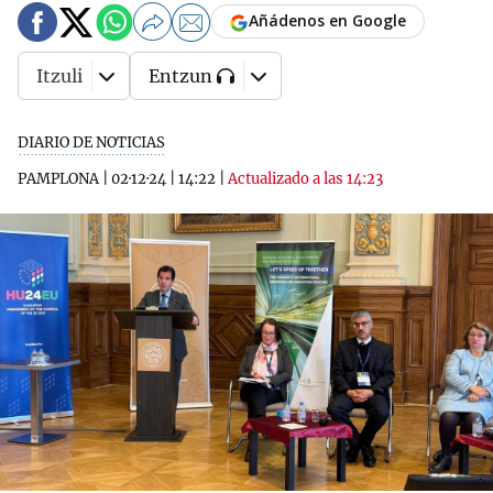
Añádenos en Google
Itzuli
Entzun
DIARIO DE NOTICIAS
PAMPLONA
|
02·12·24
|
14:22
|
Actualizado a las 14:23