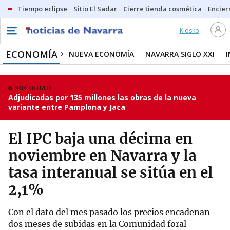
Tiempo eclipse
Sitio El Sadar
Cierre tienda cosmética
Encier
Kiosko
ECONOMÍA
NUEVA ECONOMÍA
NAVARRA SIGLO XXI
SOCIEDAD
Adjudicadas por 135 millones las obras de la nueva
variante entre Pamplona y Jaca
El IPC baja una décima en
noviembre en Navarra y la
tasa interanual se sitúa en el
2,1%
Con el dato del mes pasado los precios encadenan
dos meses de subidas en la Comunidad foral