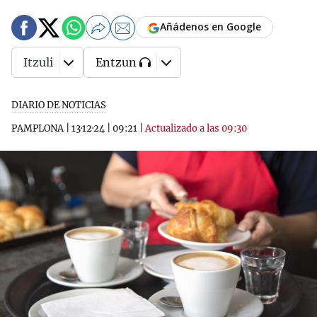
Añádenos en Google
Itzuli
Entzun
DIARIO DE NOTICIAS
PAMPLONA
|
13·12·24
|
09:21
|
Actualizado a las 09:30