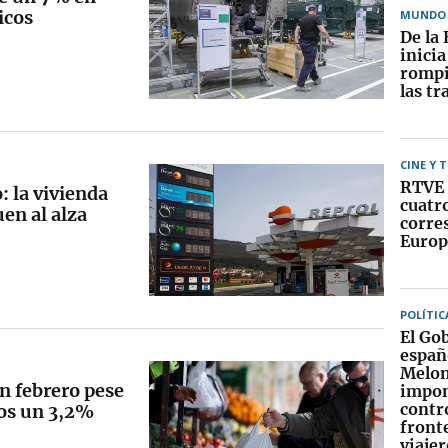
icos
MUNDO
De la 
inici
rompi
las tr
CINE Y 
RTVE 
: la vivienda
cuatr
uen al alza
corre
Europ
POLÍTIC
El Go
españ
Melon
n febrero pese
impo
contr
tos un 3,2%
fronte
viajer