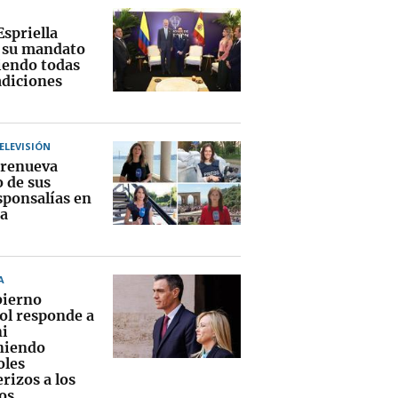
Espriella
a su mandato
endo todas
adiciones
TELEVISIÓN
renueva
o de sus
sponsalías en
a
A
bierno
ol responde a
i
niendo
oles
rizos a los
os