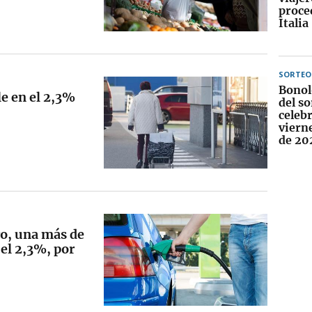
proce
Italia
SORTEO
Bonol
le en el 2,3%
del so
celebr
viern
de 20
ro, una más de
 el 2,3%, por