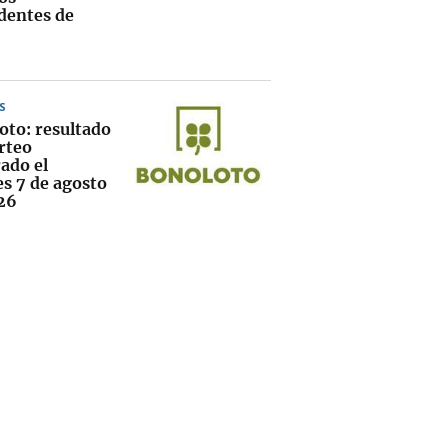
dentes de
S
oto: resultado
rteo
ado el
es 7 de agosto
26