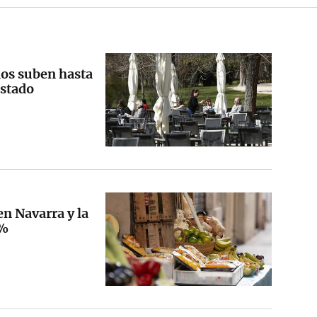
rios suben hasta
Estado
en Navarra y la
3%