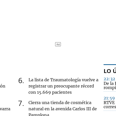
LO 
6
22:32
La lista de Traumatología vuelve a
De la 
ión
registrar un preocupante récord
rompi
con 15.669 pacientes
21:59
7
Cierra una tienda de cosmética
RTVE 
corre
varra
natural en la avenida Carlos III de
Pamplona