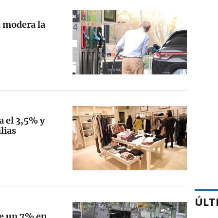
z modera la
a el 3,5% y
ilias
ÚLT
de un 7% en