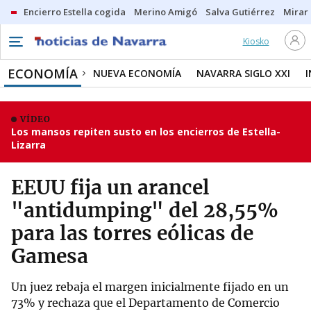
Encierro Estella cogida
Merino Amigó
Salva Gutiérrez
Mirar 
Kiosko
ECONOMÍA
NUEVA ECONOMÍA
NAVARRA SIGLO XXI
VÍDEO
Los mansos repiten susto en los encierros de Estella-
Lizarra
EEUU fija un arancel
"antidumping" del 28,55%
para las torres eólicas de
Gamesa
Un juez rebaja el margen inicialmente fijado en un
73% y rechaza que el Departamento de Comercio