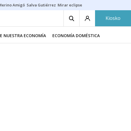
Merino Amigó
Salva Gutiérrez
Mirar eclipse
Iraola-Víctor
Ángel Eche
Kiosko
DE NUESTRA ECONOMÍA
ECONOMÍA DOMÉSTICA