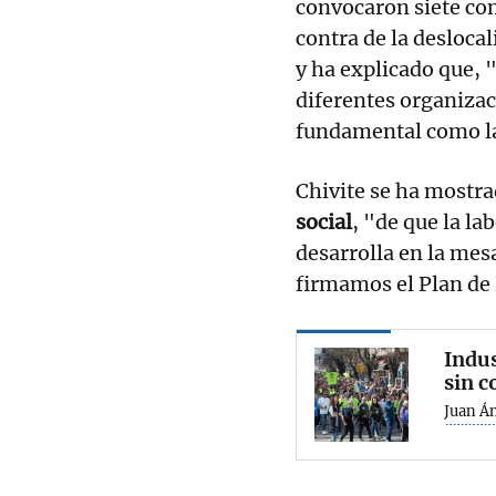
convocaron siete com
contra de la desloca
y ha explicado que, 
diferentes organizac
fundamental como la
Chivite se ha mostr
social
, "de que la l
desarrolla en la mesa
firmamos el Plan de
Indus
sin c
Juan Á