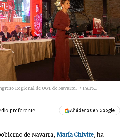
Congreso Regional de UGT de Navarra.
PATXI
dio preferente
Añádenos en Google
 Gobierno de Navarra,
María Chivite
, ha