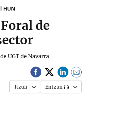
el HUN
Foral de
sector
l de UGT de Navarra
Itzuli
Entzun