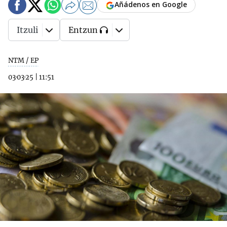
Añádenos en Google
Itzuli
Entzun
NTM / EP
03·03·25
|
11:51