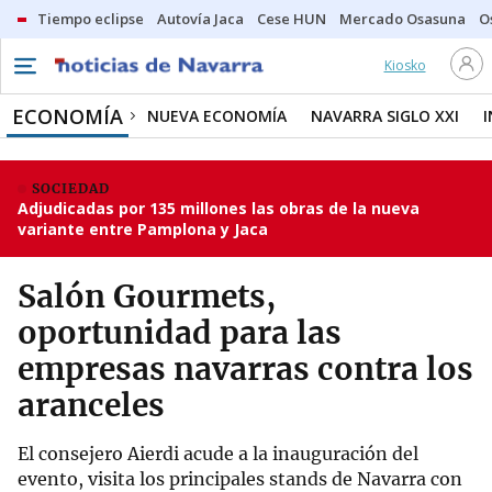
Tiempo eclipse
Autovía Jaca
Cese HUN
Mercado Osasuna
O
Kiosko
ECONOMÍA
NUEVA ECONOMÍA
NAVARRA SIGLO XXI
SOCIEDAD
Adjudicadas por 135 millones las obras de la nueva
variante entre Pamplona y Jaca
Salón Gourmets,
oportunidad para las
empresas navarras contra los
aranceles
El consejero Aierdi acude a la inauguración del
evento, visita los principales stands de Navarra con