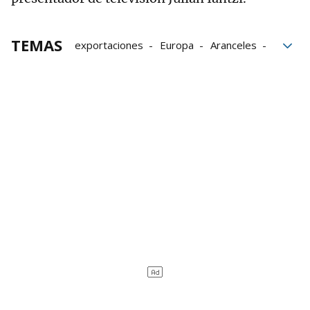
TEMAS
exportaciones
Europa
Aranceles
Reyno Gourmet
Luis Planas
Alimentación
José María Aierdi
Sector agroalimentario navarro