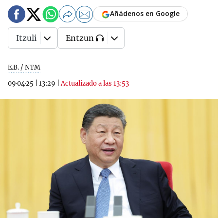
Añádenos en Google
Itzuli
Entzun
E.B. / NTM
09·04·25
|
13:29
|
Actualizado a las 13:53