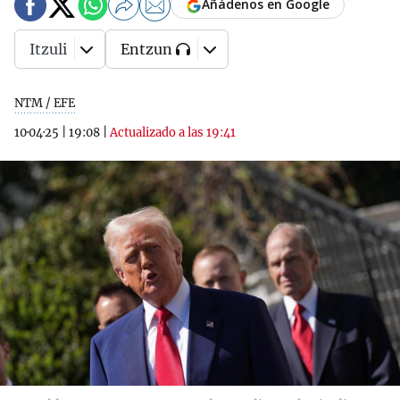
Añádenos en Google
Itzuli
Entzun
NTM / EFE
10·04·25
|
19:08
|
Actualizado a las 19:41