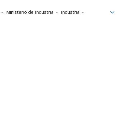
Ministerio de Industria
Industria
omía
BSH Esquíroz