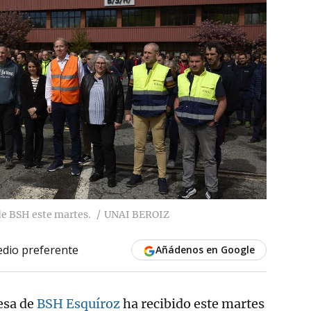
e BSH este martes.
UNAI BEROIZ
dio preferente
Añádenos en Google
esa de
BSH Esquíroz
ha recibido este martes