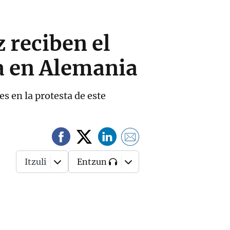
 reciben el
sa en Alemania
s en la protesta de este
Itzuli
Entzun