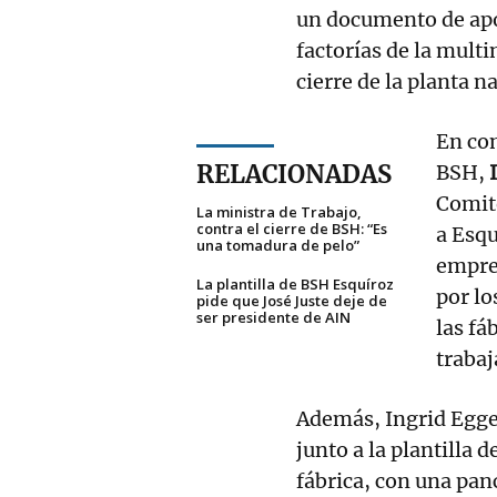
un documento de apoy
factorías de la mult
cierre de la planta n
En con
RELACIONADAS
BSH,
Comit
La ministra de Trabajo,
contra el cierre de BSH: “Es
a Esqu
una tomadura de pelo”
empres
La plantilla de BSH Esquíroz
por lo
pide que José Juste deje de
ser presidente de AIN
las fá
trabaj
Además, Ingrid Egge
junto a la plantilla
fábrica, con una panc