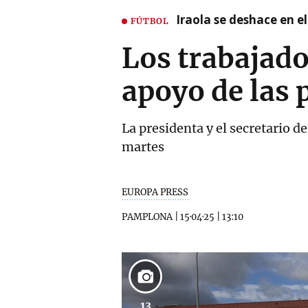
Iraola se deshace en e
FÚTBOL
Los trabajado
apoyo de las 
La presidenta y el secretario d
martes
EUROPA PRESS
PAMPLONA
|
15·04·25
|
13:10
13