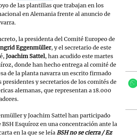
o de las plantillas que trabajan en los
inacional en Alemania frente al anuncio de
avarra.
creto, la presidenta del Comité Europeo de
Ingrid Eggenmüller
, y el secretario de este
é,
Joachim Sattel
, han acudido este martes
íroz, donde han hecho entrega al comité de
a de la planta navarra un escrito firmado
s presidentes y secretarios de los comités de
bricas alemanas, que representan a 18.000
adores.
nmüller y Joachim Sattel han participado
 de BSH Esquíroz en una concentración ante la
arta en la que se leía
BSH no se cierra / Ez