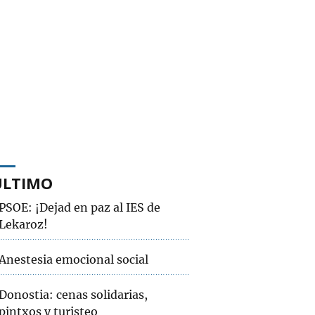
ÚLTIMO
PSOE: ¡Dejad en paz al IES de
Lekaroz!
Anestesia emocional social
Donostia: cenas solidarias,
pintxos y turisteo