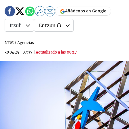
Añádenos en Google
Itzuli
Entzun
NTM / Agencias
30·04·25
|
07:37
|
Actualizado a las 09:17