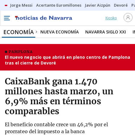
Jorge Messi
Acertante Euromillones
Javier Aizpún
Devoré
P
Kiosko
ECONOMÍA
NUEVA ECONOMÍA
NAVARRA SIGLO XXI
PAMPLONA
El nuevo negocio que abrirá en pleno centro de Pamplona
tras el cierre de Devoré
CaixaBank gana 1.470
millones hasta marzo, un
6,9% más en términos
comparables
El beneficio contable crece un 46,2% por el
prorrateo del impuesto a la banca