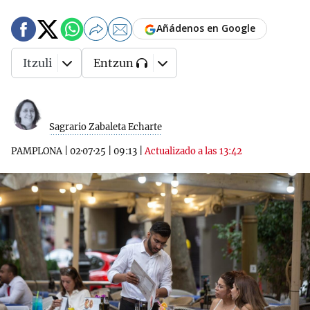
Añádenos en Google
Itzuli
Entzun
Sagrario Zabaleta Echarte
PAMPLONA
|
02·07·25
|
09:13
|
Actualizado a las 13:42