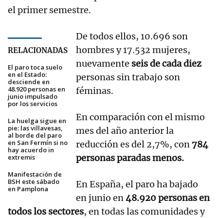
el primer semestre.
De todos ellos, 10.696 son
hombres y 17.532 mujeres,
RELACIONADAS
nuevamente
seis de cada diez
El paro toca suelo
en el Estado:
personas sin trabajo son
desciende en
48.920 personas en
féminas.
junio impulsado
por los servicios
En comparación con el mismo
La huelga sigue en
pie: las villavesas,
mes del año anterior la
al borde del paro
en San Fermín si no
reducción es del 2,7%, con
784
hay acuerdo in
personas paradas menos.
extremis
Manifestación de
BSH este sábado
En España, el paro ha bajado
en Pamplona
en junio en
48.920 personas en
todos los sectores
, en todas las comunidades y