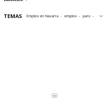
TEMAS
Empleo en Navarra
empleo
paro
Navarra
mercado laboral
desempleo
mujeres