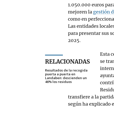
1.050.000 euros pa
mejoren la
gestión d
como en perfecciona
Las entidades locale
para presentar sus so
2025.
Esta c
RELACIONADAS
se tra
intern
Resultados de la recogida
puerta a puerta en
ayunt
Landaben: descienden un
46% los residuos
contri
Residu
transfiere a la parti
según ha explicado e