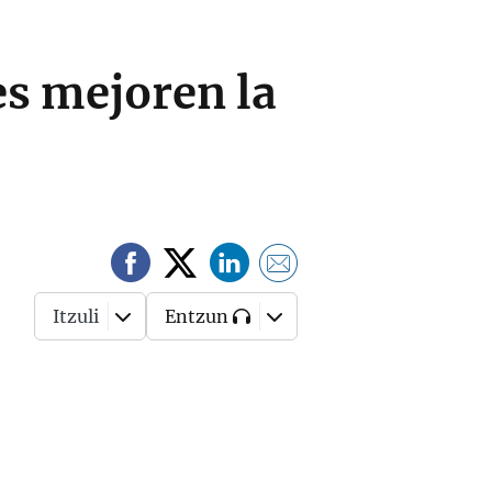
es mejoren la
Itzuli
Entzun