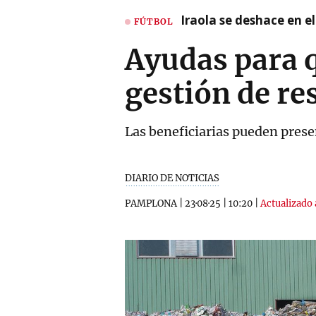
Iraola se deshace en e
FÚTBOL
Ayudas para q
gestión de r
Las beneficiarias pueden presen
DIARIO DE NOTICIAS
PAMPLONA
|
23·08·25
|
10:20
|
Actualizado 