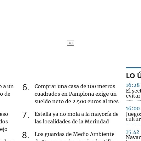
LO 
6
16:28
o a un
Comprar una casa de 100 metros
El se
ro de
cuadrados en Pamplona exige un
evitar
sueldo neto de 2.500 euros al mes
16:00
7
ueso
Estella ya no mola a la mayoría de
Juego
cultur
dos
las localidades de la Merindad
iejo
15:42
8
Los guardas de Medio Ambiente
Navar