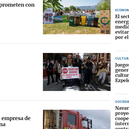
mprometen con
ECONOM
El sec
energ
medid
evita
por el
CULTUR
Juego
gener
cultur
Ezpel
SOCIED
Navar
proye
a empresa de
coope
inter
ona
contra