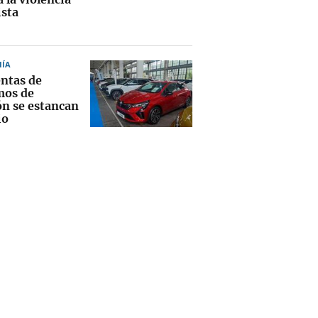
sta
ÍA
entas de
mos de
ón se estancan
io