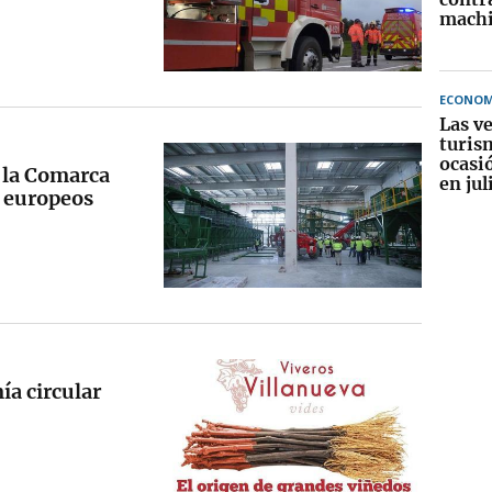
machi
ECONOM
Las v
turis
ocasi
e la Comarca
en jul
s europeos
ía circular