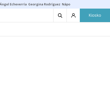
Ángel Echeverría
Georgina Rodríguez
Nápoles - Osasuna
Insultos rac
Kiosko