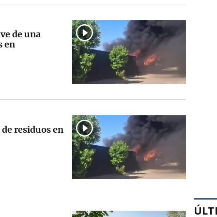
ave de una
s en
 de residuos en
ÚLT