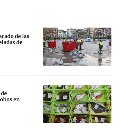
acado de las
eladas de
 de
robos en