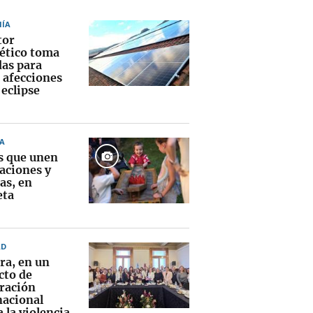
ÍA
tor
ético toma
as para
r afecciones
 eclipse
A
s que unen
aciones y
as, en
eta
AD
ra, en un
cto de
ración
nacional
 la violencia