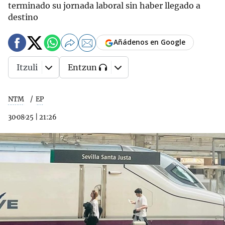
terminado su jornada laboral sin haber llegado a
destino
Añádenos en Google
Itzuli
Entzun
NTM
EP
30·08·25
|
21:26