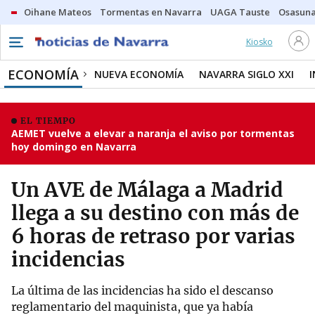
Oihane Mateos
Tormentas en Navarra
UAGA Tauste
Osasuna
Kiosko
ECONOMÍA
NUEVA ECONOMÍA
NAVARRA SIGLO XXI
EL TIEMPO
AEMET vuelve a elevar a naranja el aviso por tormentas
hoy domingo en Navarra
Un AVE de Málaga a Madrid
llega a su destino con más de
6 horas de retraso por varias
incidencias
La última de las incidencias ha sido el descanso
reglamentario del maquinista, que ya había