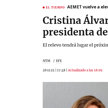
AEMET vuelve a ele
EL TIEMPO
Cristina Álv
presidenta de
El relevo tendrá lugar el próx
NTM
EFE
26·11·25
|
17:48
|
Actualizado a las 18:09