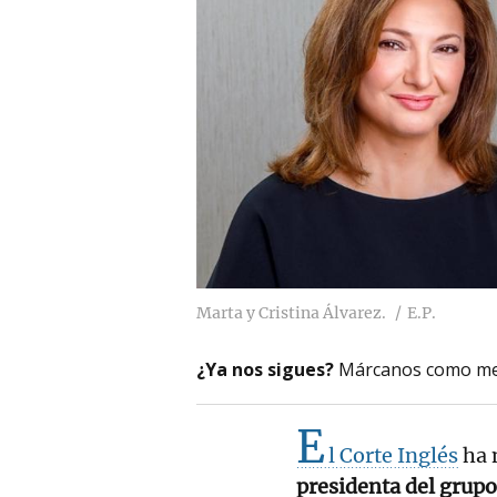
Marta y Cristina Álvarez.
E.P.
¿Ya nos sigues?
Márcanos como me
E
l Corte Inglés
ha 
presidenta del grup