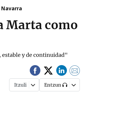
n Navarra
na Marta como
 estable y de continuidad"
Itzuli
Entzun