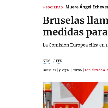
Muere Ángel Echeverr
SOCIEDAD
Bruselas llam
medidas para
La Comisión Europea cifra en 1
NTM
EFE
Bruselas
|
31·03·26
|
20:06
|
Actualizado a l