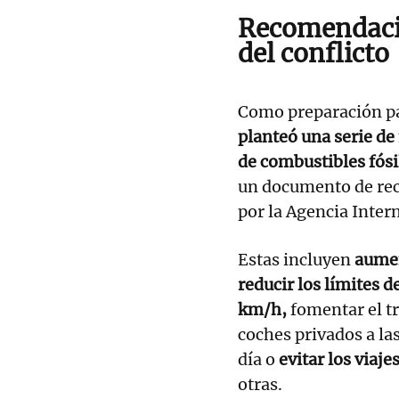
Recomendacio
del conflicto
Como preparación pa
planteó una serie d
de combustibles fós
un documento de re
por la Agencia Intern
Estas incluyen
aument
reducir los límites 
km/h,
fomentar el tr
coches privados a la
día o
evitar los viaje
otras.