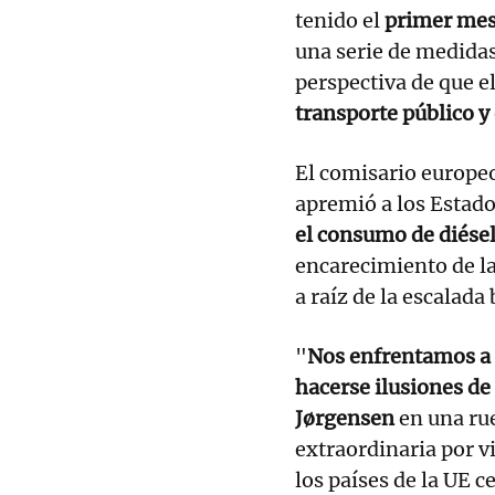
tenido el
primer mes
una serie de medida
perspectiva de que e
transporte público y e
El comisario europeo
apremió a los Estad
el consumo de diése
encarecimiento de la
a raíz de la escalada 
"
Nos enfrentamos a u
hacerse ilusiones de 
Jørgensen
en una ru
extraordinaria por v
los países de la UE c