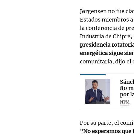
Jørgensen no fue clar
Estados miembros a 
la conferencia de pr
Industria de Chipre
presidencia rotatori
energética sigue sie
comunitaria, dijo el 
Sánch
80 me
por l
NTM
Por su parte, el com
"No esperamos que 