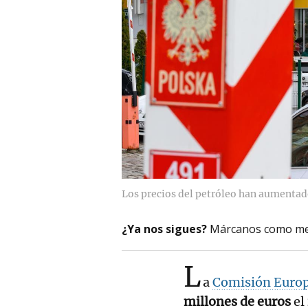
Los precios del petróleo han aumentad
¿Ya nos sigues?
Márcanos como me
L
a
Comisión Europ
millones de euros
el