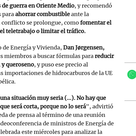
 de guerra en Oriente Medio
, y recomendó
s para
ahorrar combustible
ante la
l conflicto se prolongue, como
fomentar el
l teletrabajo o limitar el tráfico.
 de Energía y Vivienda,
Dan Jørgensen,
os miembros a buscar fórmulas para
reducir
l y queroseno
, y puso ese precio al
s importaciones de hidrocarburos de la UE
bélica.
na situación muy seria (...). No hay que
que será corta, porque no lo será
", advirtió
eda de prensa al término de una reunión
ideoconferencia de ministros de Energía de
elebrada este miércoles para analizar la