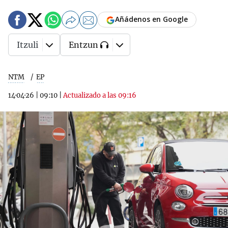
Añádenos en Google
Itzuli
Entzun
NTM
EP
14·04·26
|
09:10
|
Actualizado a las 09:16