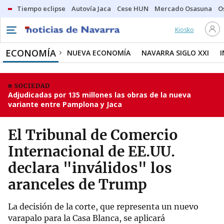
Tiempo eclipse
Autovía Jaca
Cese HUN
Mercado Osasuna
O
Kiosko
ECONOMÍA
NUEVA ECONOMÍA
NAVARRA SIGLO XXI
SOCIEDAD
Adjudicadas por 135 millones las obras de la nueva
variante entre Pamplona y Jaca
El Tribunal de Comercio
Internacional de EE.UU.
declara "inválidos" los
aranceles de Trump
La decisión de la corte, que representa un nuevo
varapalo para la Casa Blanca, se aplicará