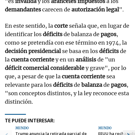
"es
inválida
y los
aranceles impuestos
a los
demandantes
carecen de
autorización legal
".
En este sentido, la
corte
señala que, en lugar de
identificar los
déficits
de balanza de
pagos
,
como se pretendía con ese término en 1974, la
decisión presidencial
se basa en los
déficits
de
la
cuenta corriente
y en un
análisis
de "un
déficit comercial considerable
y grave", por lo
que, a pesar de que la
cuenta corriente
sea
relevante para los
déficits
de
balanza
de
pagos
,
"son conceptos distintos, y la ley reconoce esta
distinción.
TE PUEDE INTERESAR:
MUNDO
MUNDO
Trump anuncia la retirada parcial de
EEUU ha rechazado