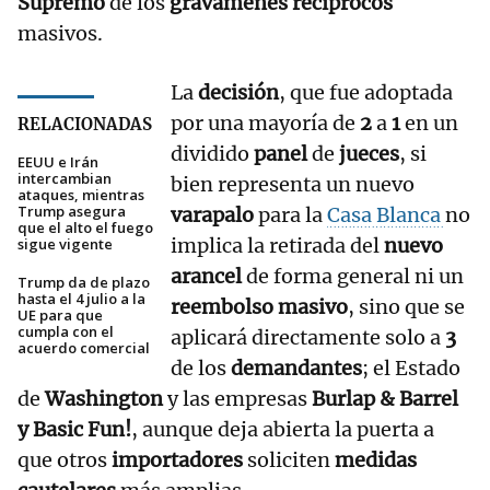
Supremo
de los
gravámenes recíprocos
masivos.
La
decisión
, que fue adoptada
por una mayoría de
2
a
1
en un
RELACIONADAS
dividido
panel
de
jueces
, si
EEUU e Irán
intercambian
bien representa un nuevo
ataques, mientras
Trump asegura
varapalo
para la
Casa Blanca
no
que el alto el fuego
implica la retirada del
nuevo
sigue vigente
arancel
de forma general ni un
Trump da de plazo
hasta el 4 julio a la
reembolso masivo
, sino que se
UE para que
cumpla con el
aplicará directamente solo a
3
acuerdo comercial
de los
demandantes
; el Estado
de
Washington
y las empresas
Burlap & Barrel
y Basic Fun!
, aunque deja abierta la puerta a
que otros
importadores
soliciten
medidas