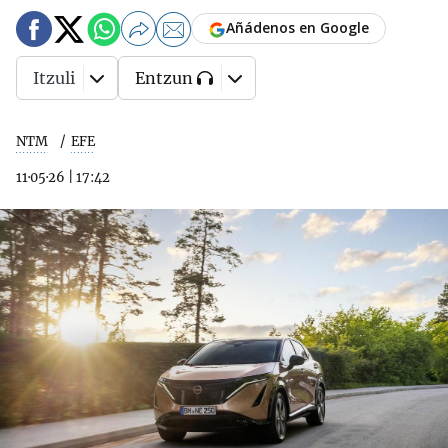
Añádenos en Google
Itzuli
Entzun
NTM
EFE
11·05·26
|
17:42