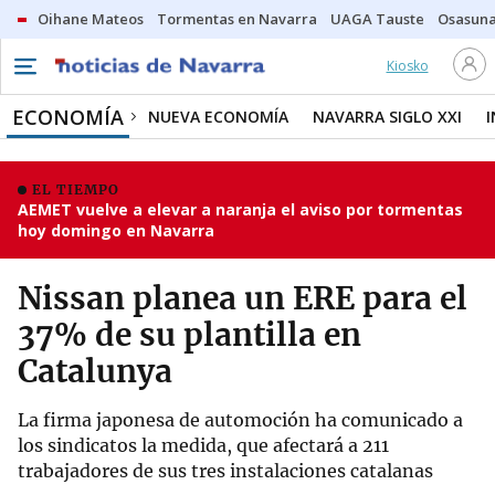
Oihane Mateos
Tormentas en Navarra
UAGA Tauste
Osasuna
Kiosko
ECONOMÍA
NUEVA ECONOMÍA
NAVARRA SIGLO XXI
EL TIEMPO
AEMET vuelve a elevar a naranja el aviso por tormentas
hoy domingo en Navarra
Nissan planea un ERE para el
37% de su plantilla en
Catalunya
La firma japonesa de automoción ha comunicado a
los sindicatos la medida, que afectará a 211
trabajadores de sus tres instalaciones catalanas