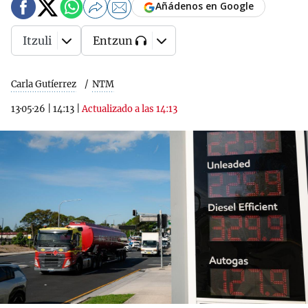
Añádenos en Google
Itzuli
Entzun
Carla Gutíerrez
NTM
13·05·26
|
14:13
|
Actualizado a las 14:13