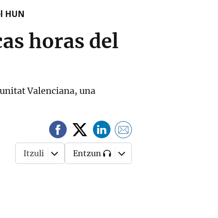
el HUN
as horas del
unitat Valenciana, una
Itzuli
Entzun