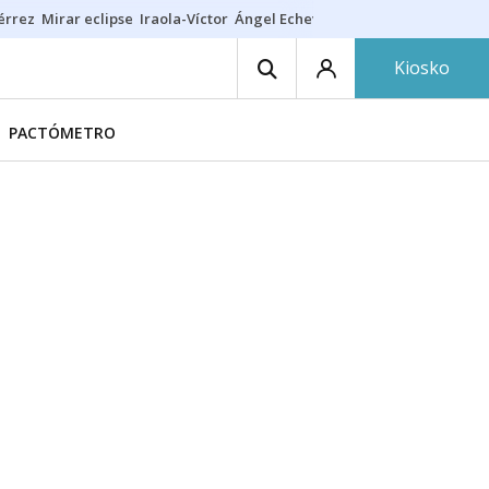
érrez
Mirar eclipse
Iraola-Víctor
Ángel Echeverría
Obituario Ángel
Kiosko
PACTÓMETRO