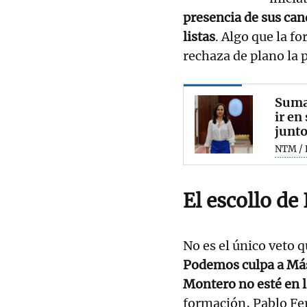
presencia de sus can
listas
. Algo que la 
rechaza de plano la
Suma
ir en
junto
NTM / 
El escollo de
No es el único veto
Podemos culpa a Más
Montero no esté en l
formación, Pablo Fe