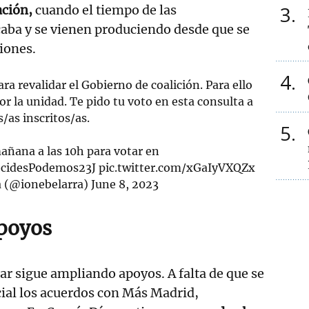
3
ación,
cuando el tiempo de las
aba y se vienen produciendo desde que se
iones.
4
ra revalidar el Gobierno de coalición. Para ello
or la unidad. Te pido tu voto en esta consulta a
s/as inscritos/as.
5
añana a las 10h para votar en
cidesPodemos23J
pic.twitter.com/xGaIyVXQZx
a (@ionebelarra)
June 8, 2023
poyos
r sigue ampliando apoyos. A falta de que se
cial los acuerdos con Más Madrid,