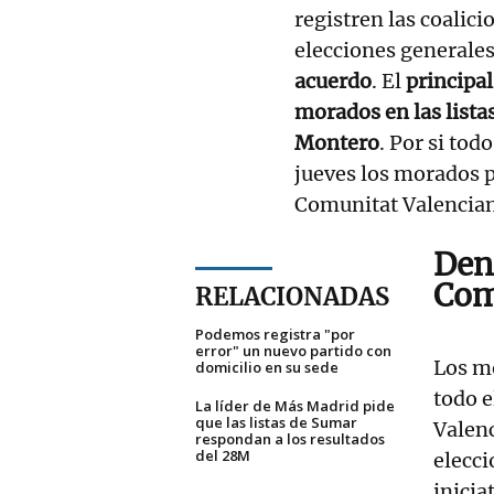
registren las coalic
elecciones generales
acuerdo
. El
principal
morados en las lista
Montero
. Por si tod
jueves los morados p
Comunitat Valencian
Den
Com
RELACIONADAS
Podemos registra "por
error" un nuevo partido con
Los m
domicilio en su sede
todo e
La líder de Más Madrid pide
que las listas de Sumar
Valen
respondan a los resultados
del 28M
elecci
inicia