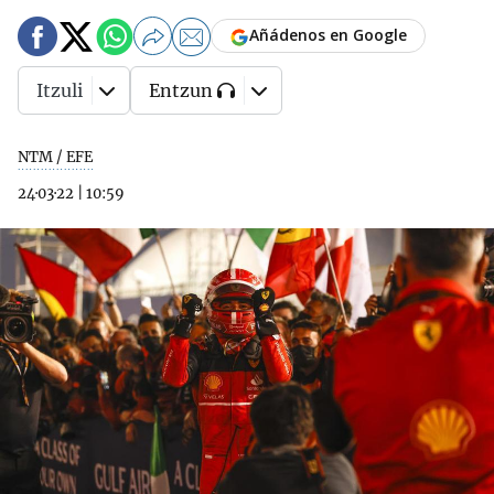
Añádenos en Google
Itzuli
Entzun
NTM / EFE
24·03·22
|
10:59