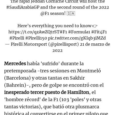
The rapid Jeddah Corniche Circuit will host the
#SaudiArabiaGP
and the second round of the 2022
@F1
season! 🇸🇦
Here’s everything you need to know 👉
https://t.co/qzAwZQtrST
#F1
#Formula1
#Fit4F1
#Pirelli
#Pirelli150
pic.twitter.com/gKIqb3iMZd
— Pirelli Motorsport (@pirellisport)
21 de marzo de
2022
Mercedes
había 'sufrido' durante la
pretemporada -tres sesiones en Montmeló
(Barcelona) y otras tantas en Sakhir
(Bahrein)-, pero de golpe se encontró con el
inesperado tercer puesto de Hamilton
, el
'hombre récord' de la F1 (103 'poles' y otras
tantas victorias), que batió otra plusmarca
histórica al convertirse en el primer piloto que