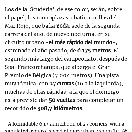
Los de la 'Scuderia', de ese color, serán, sobre
el papel, los monoplazas a batir a orillas del
Mar Rojo, que baña
Yeda
: sede de la segunda
carrera del año, de nuevo nocturna, en su
circuito urbano -
el más rápido del mundo
-,
estrenado el año pasado, de
6.175 metros
. El
segundo más largo del campeonato, después de
Spa-Francorchamps, que alberga el Gran
Premio de Bélgica (7.004 metros). Una pista
muy técnica, con
27 curvas
(16 a la izquierda),
muchas de ellas rápidas; a la que el domingo
está previsto dar
50 vueltas
para completar un
recorrido de
308,7 kilómetros
.
A formidable 6.175km ribbon of 27 corners, with a
simulated average speed of more than 250km/h… 😱