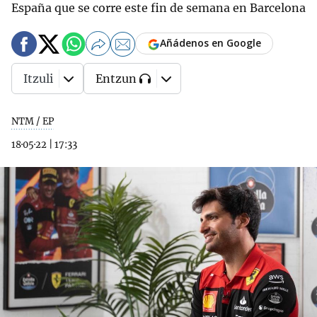
España que se corre este fin de semana en Barcelona
Añádenos en Google
Itzuli
Entzun
NTM / EP
18·05·22
|
17:33