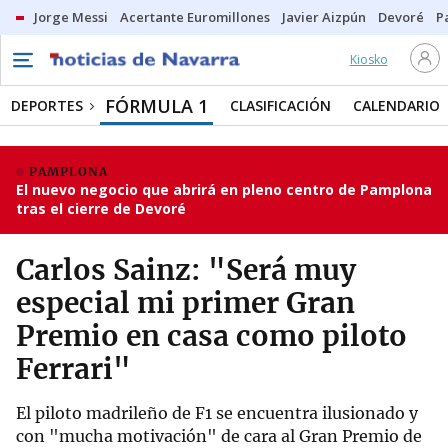
Jorge Messi
Acertante Euromillones
Javier Aizpún
Devoré
P
Kiosko
FÓRMULA 1
DEPORTES
CLASIFICACIÓN
CALENDARIO
PAMPLONA
El nuevo negocio que abrirá en pleno centro de Pamplona
tras el cierre de Devoré
Carlos Sainz: "Será muy
especial mi primer Gran
Premio en casa como piloto
Ferrari"
El piloto madrileño de F1 se encuentra ilusionado y
con "mucha motivación" de cara al Gran Premio de