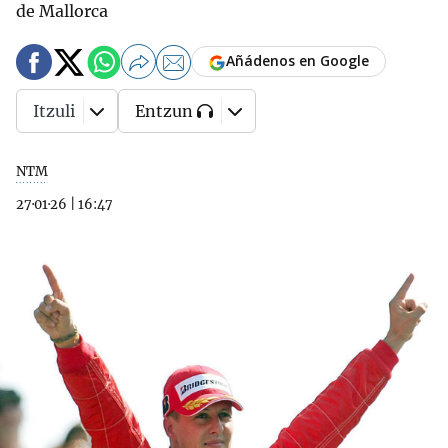
de Mallorca
Añádenos en Google
Itzuli
Entzun
NTM
27·01·26
|
16:47