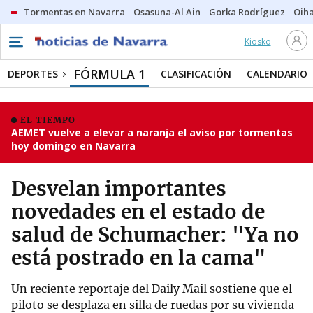
Tormentas en Navarra
Osasuna-Al Ain
Gorka Rodríguez
Oih
Kiosko
FÓRMULA 1
DEPORTES
CLASIFICACIÓN
CALENDARIO
EL TIEMPO
AEMET vuelve a elevar a naranja el aviso por tormentas
hoy domingo en Navarra
Desvelan importantes
novedades en el estado de
salud de Schumacher: "Ya no
está postrado en la cama"
Un reciente reportaje del Daily Mail sostiene que el
piloto se desplaza en silla de ruedas por su vivienda