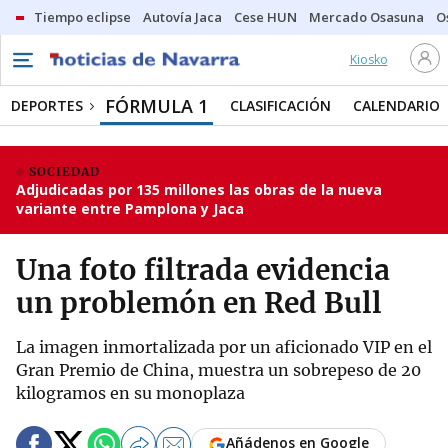
Tiempo eclipse
Autovía Jaca
Cese HUN
Mercado Osasuna
O
Kiosko
FÓRMULA 1
DEPORTES
CLASIFICACIÓN
CALENDARIO
SOCIEDAD
Adjudicadas por 135 millones las obras de la nueva
variante entre Pamplona y Jaca
Una foto filtrada evidencia
un problemón en Red Bull
La imagen inmortalizada por un aficionado VIP en el
Gran Premio de China, muestra un sobrepeso de 20
kilogramos en su monoplaza
Añádenos en Google