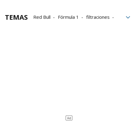
TEMAS
Red Bull
Fórmula 1
filtraciones
Sobrepeso
Coche
Max Verstappen