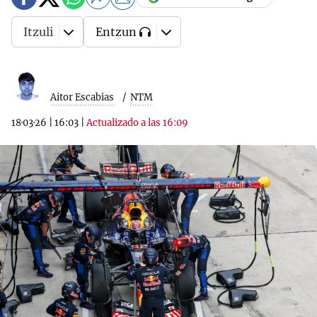
Itzuli
Entzun
Aitor Escabias
NTM
18·03·26
|
16:03
|
Actualizado a las 16:09