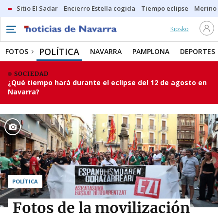
Sitio El Sadar
Encierro Estella cogida
Tiempo eclipse
Merino
Kiosko
POLÍTICA
FOTOS
NAVARRA
PAMPLONA
DEPORTES
SOCIEDAD
¿Qué tiempo hará durante el eclipse del 12 de agosto en
Navarra?
POLÍTICA
Fotos de la movilización