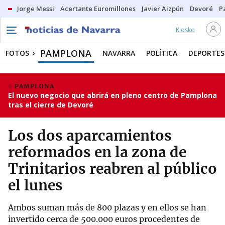
Jorge Messi
Acertante Euromillones
Javier Aizpún
Devoré
P
Kiosko
PAMPLONA
FOTOS
NAVARRA
POLÍTICA
DEPORTES
PAMPLONA
El nuevo negocio que abrirá en pleno centro de Pamplona
tras el cierre de Devoré
Los dos aparcamientos
reformados en la zona de
Trinitarios reabren al público
el lunes
Ambos suman más de 800 plazas y en ellos se han
invertido cerca de 500.000 euros procedentes de