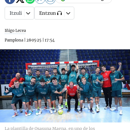
Itzuli
Entzun
Iñigo Lecea
Pamplona
|
28·05·25
|
17:54
La plantilla de Osasuna Magna, en uno de los