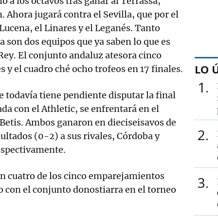
ió a los octavos tras ganar al Terrassa,
. Ahora jugará contra el Sevilla, que por el
Lucena, el Linares y el Leganés. Tanto
a son dos equipos que ya saben lo que es
 Rey. El conjunto andaluz atesora cinco
LO 
es y el cuadro ché ocho trofeos en 17 finales.
1
 todavía tiene pendiente disputar la final
a con el Athletic, se enfrentará en el
 Betis. Ambos ganaron en dieciseisavos de
2
sultados (0-2) a sus rivales, Córdoba y
espectivamente.
en cuatro de los cinco emparejamientos
3
o con el conjunto donostiarra en el torneo