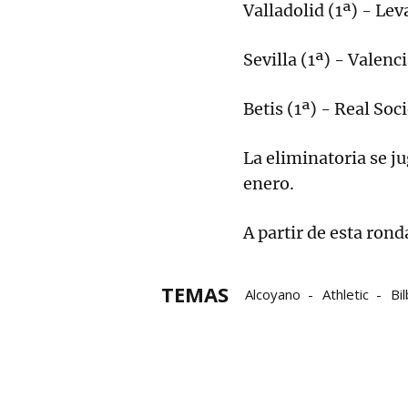
Valladolid (1ª) - Lev
Sevilla (1ª) - Valenci
Betis (1ª) - Real Soc
La eliminatoria se ju
enero.
A partir de esta rond
TEMAS
Alcoyano
Athletic
Bi