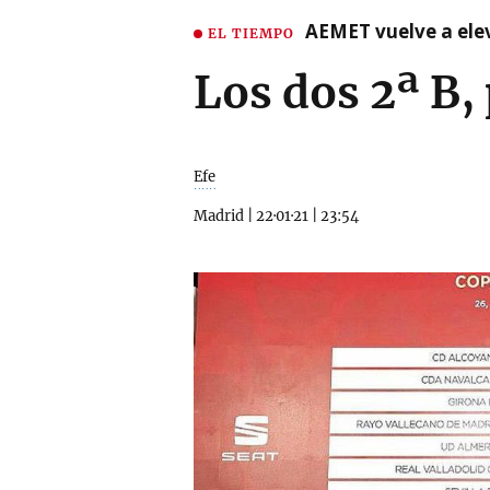
AEMET vuelve a ele
EL TIEMPO
Los dos 2ª B,
Efe
Madrid
|
22·01·21
|
23:54