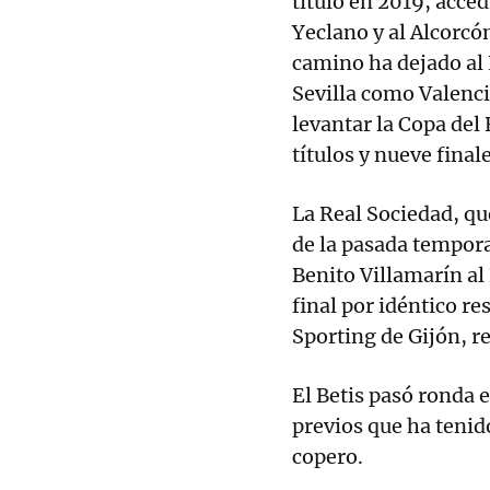
título en 2019, acced
Yeclano y al Alcorcón
camino ha dejado al 
Sevilla como Valenci
levantar la Copa del
títulos y nueve final
La Real Sociedad, que
de la pasada temporad
Benito Villamarín al
final por idéntico re
Sporting de Gijón, r
El Betis pasó ronda 
previos que ha tenid
copero.