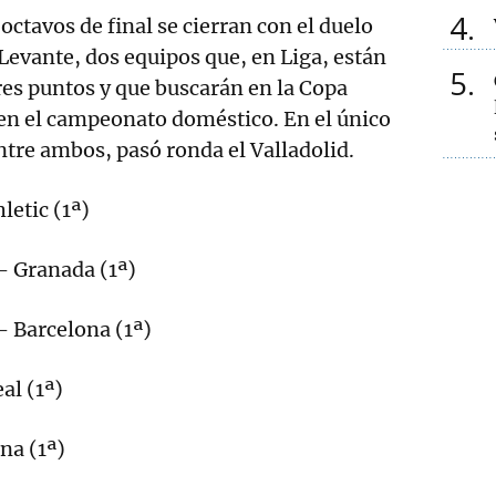
4
octavos de final se cierran con el duelo
 Levante, dos equipos que, en Liga, están
5
res puntos y que buscarán en la Copa
 en el campeonato doméstico. En el único
tre ambos, pasó ronda el Valladolid.
letic (1ª)
- Granada (1ª)
- Barcelona (1ª)
al (1ª)
na (1ª)