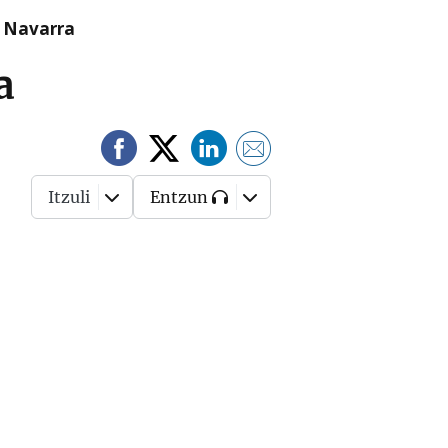
n Navarra
a
Itzuli
Entzun