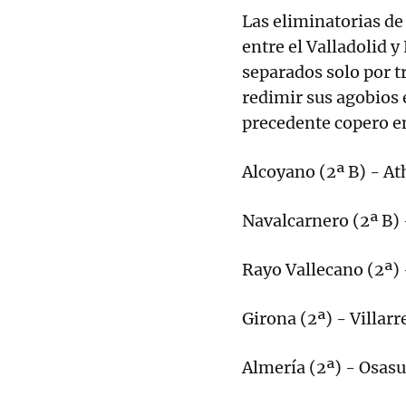
Las eliminatorias de 
entre el Valladolid y
separados solo por t
redimir sus agobios
precedente copero en
Alcoyano (2ª B) - Ath
Navalcarnero (2ª B) 
Rayo Vallecano (2ª) 
Girona (2ª) - Villarre
Almería (2ª) - Osasu