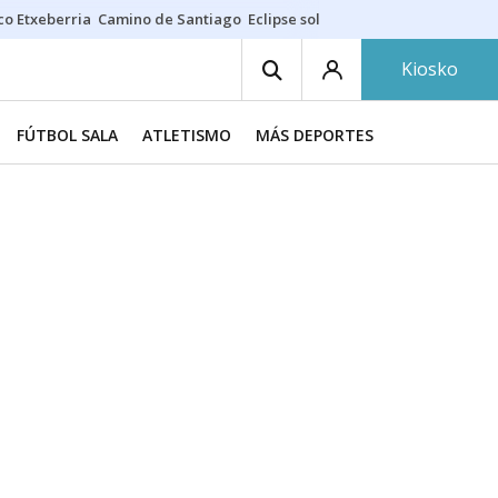
co Etxeberria
Camino de Santiago
Eclipse solar en Navarra
Acertante
Kiosko
FÚTBOL SALA
ATLETISMO
MÁS DEPORTES