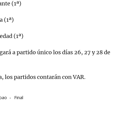
ante (1ª)
a (1ª)
iedad (1ª)
gará a partido único los días 26, 27 y 28 de
a, los partidos contarán con VAR.
lbao
Final