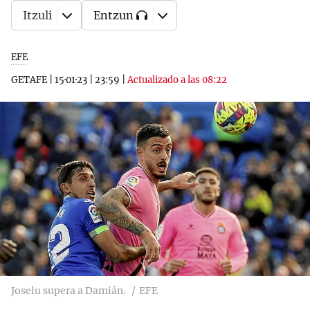
Itzuli
Entzun
EFE
GETAFE
|
15·01·23
|
23:59
|
Actualizado a las 08:22
Joselu supera a Damián.
EFE