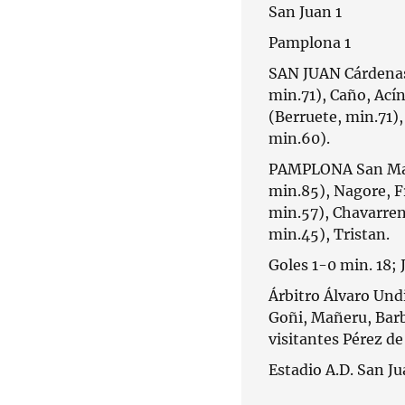
San Juan 1
Pamplona 1
SAN JUAN Cárdenas,
min.71), Caño, Ací
(Berruete, min.71)
min.60).
PAMPLONA San Martí
min.85), Nagore, Fr
min.57), Chavarren
min.45), Tristan.
Goles 1-0 min. 18; J
Árbitro Álvaro Und
Goñi, Mañeru, Barb
visitantes Pérez de
Estadio A.D. San J