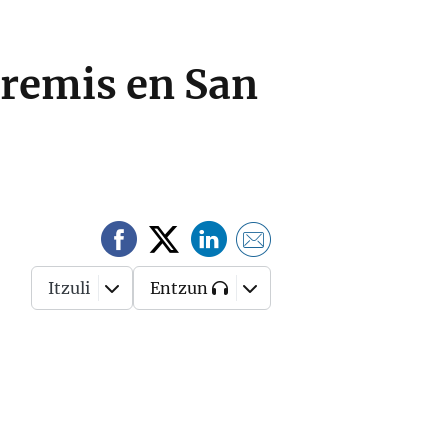
tremis en San
Itzuli
Entzun