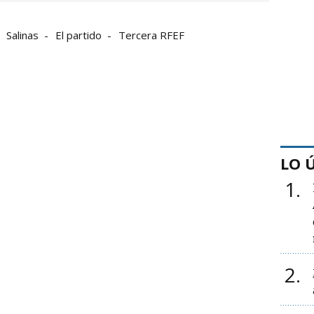
Salinas
El partido
Tercera RFEF
LO 
1
2