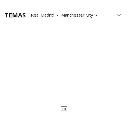
TEMAS
Real Madrid
Manchester City
Pep Guardiola
Kylian Mbappé
Carlo Ancelotti
UEFA Champions League
Fútbol