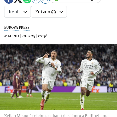
Itzuli
Entzun
EUROPA PRESS
MADRID
|
20·02·25
|
07:36
Kylian Mbappé celebra su 'hat-trick' junto a Bellingham.