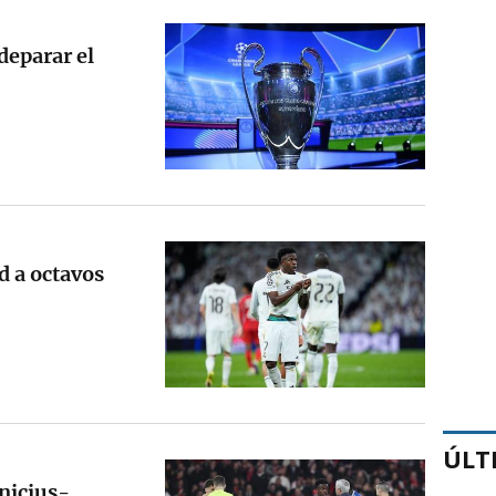
deparar el
id a octavos
ÚLT
inicius-