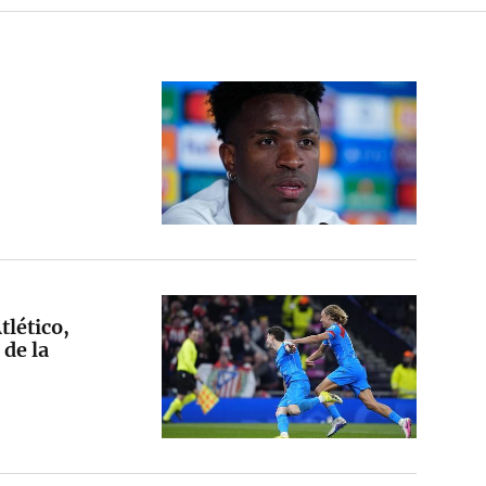
lético,
 de la