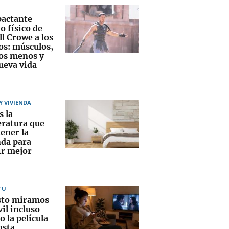
pactante
o físico de
l Crowe a los
os: músculos,
los menos y
ueva vida
 VIVIENDA
s la
ratura que
ener la
nda para
r mejor
TU
sto miramos
il incluso
 la película
usta