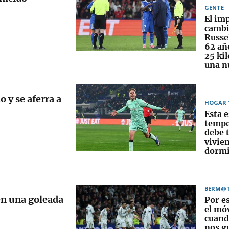
GENTE
El im
cambi
Russel
62 añ
25 ki
una n
 y se aferra a
HOGAR Y
Esta e
tempe
debe t
vivie
dormi
BERM@
 en una goleada
Por e
el móv
cuando
nos g