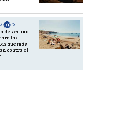
a de verano:
ubre las
das que más
an contra el
r