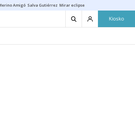
Merino Amigó
Salva Gutiérrez
Mirar eclipse
Iraola-Víctor
Ángel Eche
Kiosko