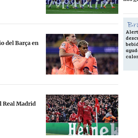
Alert
desc
o del Barça en
bebi
ayud
calo
el Real Madrid