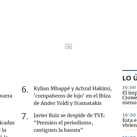
LO 
6
19:00
Kylian Mbappé y Achraf Hakimi,
El imp
varra
'compañeros de lujo' en el Ibiza
Crowe 
menos
de Ander Yoldi y Stamatakis
7
19:00
Javier Ruiz se despide de TVE:
Esta e
icadas
"Premien el periodismo,
vivie
 la
castiguen la basura"