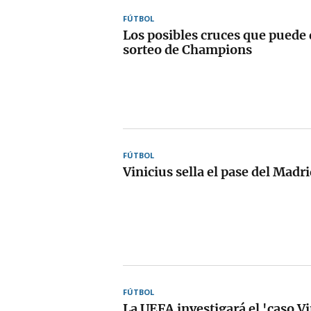
FÚTBOL
Los posibles cruces que puede 
sorteo de Champions
FÚTBOL
Vinicius sella el pase del Madr
FÚTBOL
La UEFA investigará el 'caso V