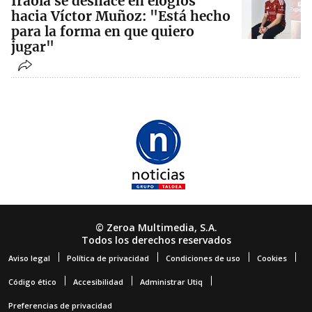
Iraola se deshace en elogios
hacia Víctor Muñoz: "Está hecho
para la forma en que quiero
jugar"
© Zeroa Multimedia, S.A.
Todos los derechos reservados
Aviso legal
Política de privacidad
Condiciones de uso
Cookies
Código ético
Accesibilidad
Administrar Utiq
Preferencias de privacidad