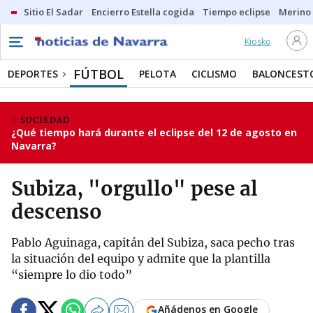
Sitio El Sadar
Encierro Estella cogida
Tiempo eclipse
Merino
Kiosko
FÚTBOL
DEPORTES
PELOTA
CICLISMO
BALONCEST
SOCIEDAD
¿Qué tiempo hará durante el eclipse del 12 de agosto en
Navarra?
Subiza, "orgullo" pese al
descenso
Pablo Aguinaga, capitán del Subiza, saca pecho tras
la situación del equipo y admite que la plantilla
“siempre lo dio todo”
Añádenos en Google