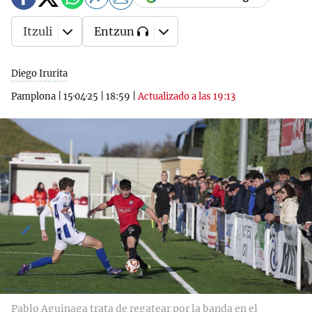
Itzuli
Entzun
Diego Irurita
Pamplona
|
15·04·25
|
18:59
|
Actualizado a las 19:13
Pablo Aguinaga trata de regatear por la banda en el