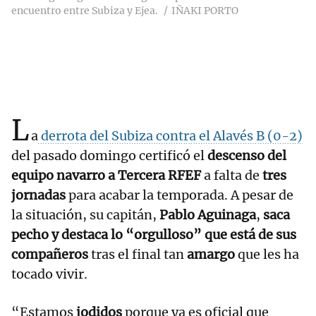
encuentro entre Subiza y Ejea.
IÑAKI PORTO
L
a
derrota del Subiza contra el Alavés B (0-2)
del pasado domingo certificó el
descenso del
equipo navarro a Tercera RFEF
a falta de
tres
jornadas
para acabar la temporada. A pesar de
la situación, su capitán,
Pablo Aguinaga
,
saca
pecho y destaca lo “orgulloso” que está de sus
compañeros
tras el final tan
amargo
que les ha
tocado vivir.
“Estamos
jodidos
porque ya es oficial que