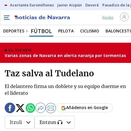
Acertante Euromillones
Javier Aizpún
Devoré
Pasadizo de la
Kiosko
FÚTBOL
DEPORTES
PELOTA
CICLISMO
BALONCEST
EL TIEMPO
Varias zonas de Navarra en alerta naranja por tormentas
Taz salva al Tudelano
El delantero firma un doblete y su equipo duerme en
el liderato
Añádenos en Google
Itzuli
Entzun