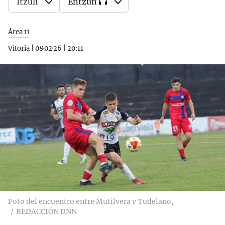
Itzuli
Entzun
Área 11
Vitoria
|
08·02·26
|
20:11
Foto del encuentro entre Mutilvera y Tudelano,
REDACCIÓN DNN