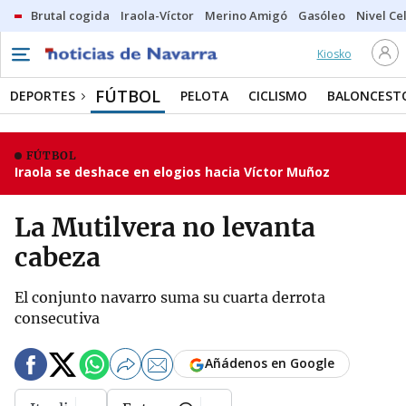
Brutal cogida
Iraola-Víctor
Merino Amigó
Gasóleo
Nivel Ce
Kiosko
FÚTBOL
DEPORTES
PELOTA
CICLISMO
BALONCEST
FÚTBOL
Iraola se deshace en elogios hacia Víctor Muñoz
La Mutilvera no levanta
cabeza
El conjunto navarro suma su cuarta derrota
consecutiva
Añádenos en Google