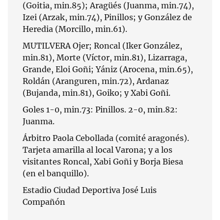
(Goitia, min.85); Aragüés (Juanma, min.74),
Izei (Arzak, min.74), Pinillos; y González de
Heredia (Morcillo, min.61).
MUTILVERA Ojer; Roncal (Iker González,
min.81), Morte (Víctor, min.81), Lizarraga,
Grande, Eloi Goñi; Yániz (Arocena, min.65),
Roldán (Aranguren, min.72), Ardanaz
(Bujanda, min.81), Goiko; y Xabi Goñi.
Goles 1-0, min.73: Pinillos. 2-0, min.82:
Juanma.
Árbitro Paola Cebollada (comité aragonés).
Tarjeta amarilla al local Varona; y a los
visitantes Roncal, Xabi Goñi y Borja Biesa
(en el banquillo).
Estadio Ciudad Deportiva José Luis
Compañón