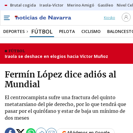
Brutal cogida
Iraola-Víctor
Merino Amigó
Gasóleo
Nivel Ce
Kiosko
FÚTBOL
DEPORTES
PELOTA
CICLISMO
BALONCEST
FÚTBOL
Iraola se deshace en elogios hacia Víctor Muñoz
Fermín López dice adiós al
Mundial
El centrocampista sufre una fractura del quinto
metatarsiano del pie derecho, por lo que tendrá que
pasar por el quirófano y estar de baja un mínimo de
dos meses
Añádenos en Google