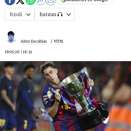
Itzuli
Entzun
Aitor Escabias
NTM
18·05·26
|
16:31