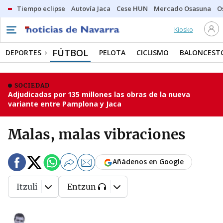
Tiempo eclipse
Autovía Jaca
Cese HUN
Mercado Osasuna
O
Kiosko
FÚTBOL
DEPORTES
PELOTA
CICLISMO
BALONCEST
SOCIEDAD
Adjudicadas por 135 millones las obras de la nueva
variante entre Pamplona y Jaca
Malas, malas vibraciones
Añádenos en Google
Itzuli
Entzun