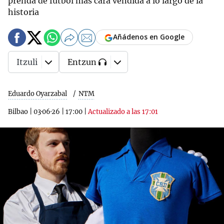
prenda de fútbol más cara vendida a lo largo de la
historia
Añádenos en Google
Itzuli
Entzun
Eduardo Oyarzabal
NTM
Bilbao
|
03·06·26
|
17:00
|
Actualizado a las 17:01