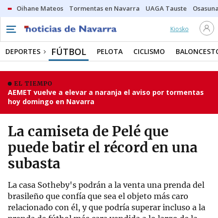
Oihane Mateos
Tormentas en Navarra
UAGA Tauste
Osasuna
Kiosko
FÚTBOL
DEPORTES
PELOTA
CICLISMO
BALONCEST
EL TIEMPO
AEMET vuelve a elevar a naranja el aviso por tormentas
hoy domingo en Navarra
La camiseta de Pelé que
puede batir el récord en una
subasta
La casa Sotheby's podrán a la venta una prenda del
brasileño que confía que sea el objeto más caro
relacionado con él, y que podría superar incluso a la