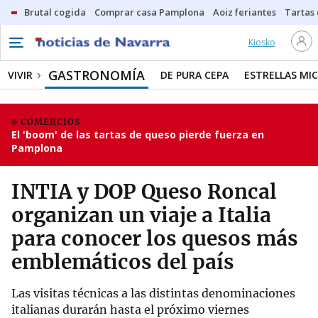
Brutal cogida
Comprar casa Pamplona
Aoiz feriantes
Tartas
Kiosko
GASTRONOMÍA
VIVIR
DE PURA CEPA
ESTRELLAS MIC
COMERCIOS
El 'boom' de las tartas de queso pierde fuerza en
Pamplona
INTIA y DOP Queso Roncal
organizan un viaje a Italia
para conocer los quesos más
emblemáticos del país
Las visitas técnicas a las distintas denominaciones
italianas durarán hasta el próximo viernes