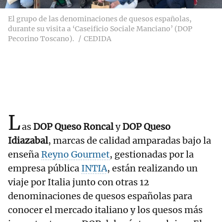
El grupo de las denominaciones de quesos españolas,
durante su visita a ‘Caseificio Sociale Manciano’ (DOP
Pecorino Toscano).
CEDIDA
L
as
DOP Queso Roncal
y
DOP Queso
Idiazabal
, marcas de calidad amparadas bajo la
enseña
Reyno Gourmet
, gestionadas por la
empresa pública
INTIA
, están realizando un
viaje por Italia junto con otras 12
denominaciones de quesos españolas para
conocer el mercado italiano y los quesos más