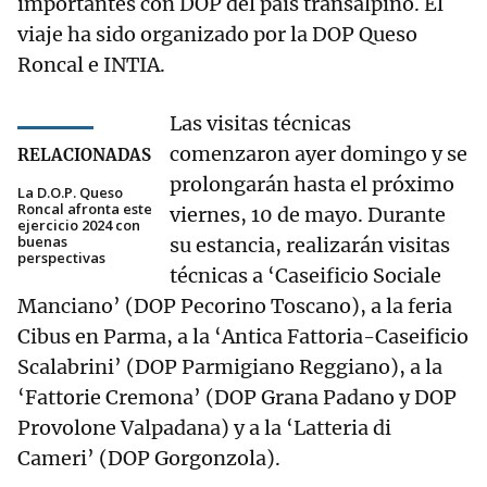
importantes con DOP del país transalpino. El
viaje ha sido organizado por la DOP Queso
Roncal e INTIA.
Las visitas técnicas
comenzaron ayer domingo y se
RELACIONADAS
prolongarán hasta el próximo
La D.O.P. Queso
Roncal afronta este
viernes, 10 de mayo. Durante
ejercicio 2024 con
buenas
su estancia, realizarán visitas
perspectivas
técnicas a ‘Caseificio Sociale
Manciano’ (DOP Pecorino Toscano), a la feria
Cibus en Parma, a la ‘Antica Fattoria-Caseificio
Scalabrini’ (DOP Parmigiano Reggiano), a la
‘Fattorie Cremona’ (DOP Grana Padano y DOP
Provolone Valpadana) y a la ‘Latteria di
Cameri’ (DOP Gorgonzola).