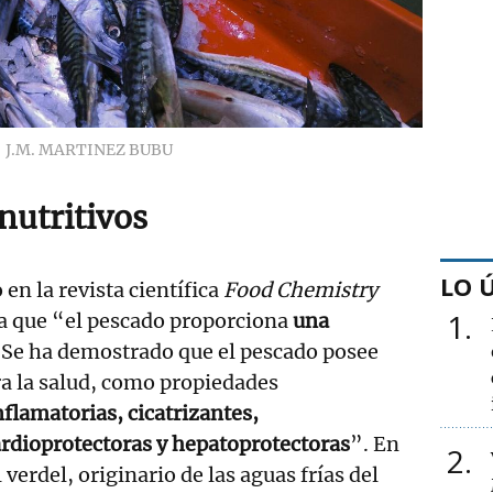
J.M. MARTINEZ BUBU
nutritivos
LO 
 en la revista científica
Food Chemistry
1
ma que “el pescado proporciona
una
Se ha demostrado que el pescado posee
ra la salud, como propiedades
nflamatorias, cicatrizantes,
ardioprotectoras y hepatoprotectoras
”. En
2
 verdel, originario de las aguas frías del