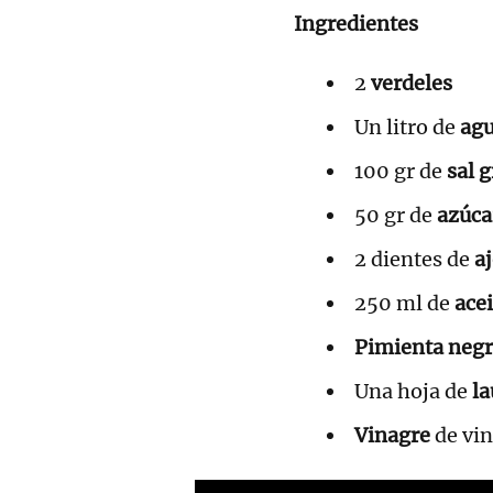
Ingredientes
2
verdeles
Un litro de
ag
100 gr de
sal 
50 gr de
azúca
2 dientes de
a
250 ml de
acei
Pimienta neg
Una hoja de
la
Vinagre
de vi