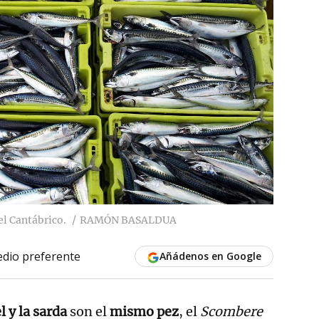
el Cantábrico.
RAMÓN BASALDUA
dio preferente
Añádenos en Google
l y la sarda
son el
mismo pez
, el
Scombere