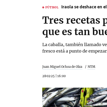
Iraola se deshace en e
FÚTBOL
Tres recetas 
que es tan b
La caballa, también llamado ve
fresco está a punto de empezar
Juan Miguel Ochoa de Olza
NTM
28·02·25
|
16:00