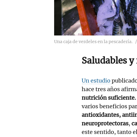
Una caja de verdeles en la pescadería.
Saludables y 
Un estudio
publicado
hace tres años afir
nutrición suficiente.
varios beneficios pa
antioxidantes, antii
neuroprotectoras
,
c
este sentido, tanto el