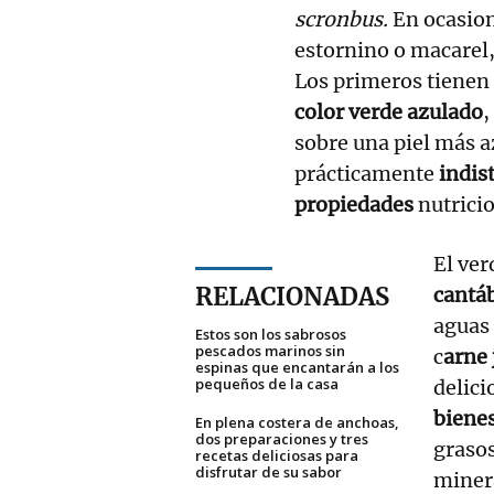
scronbus.
En ocasion
estornino o macarel,
Los primeros tienen
color verde azulado
,
sobre una piel más 
prácticamente
indis
propiedades
nutrici
El ver
RELACIONADAS
cantá
aguas 
Estos son los sabrosos
pescados marinos sin
c
arne
espinas que encantarán a los
pequeños de la casa
delici
biene
En plena costera de anchoas,
dos preparaciones y tres
grasos
recetas deliciosas para
disfrutar de su sabor
minera