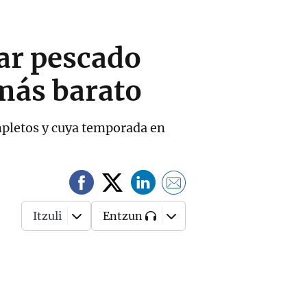
lar pescado
más barato
mpletos y cuya temporada en
Itzuli
Entzun