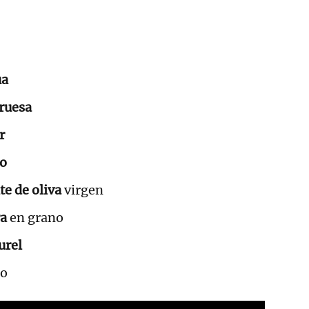
ua
gruesa
r
jo
te de oliva
virgen
ra
en grano
urel
no