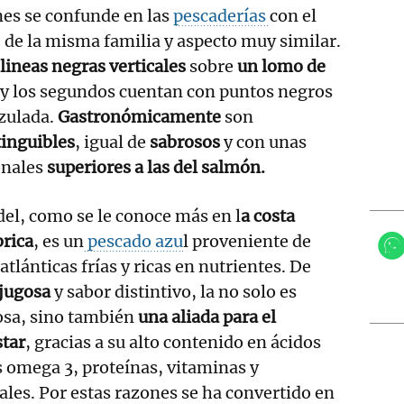
es se confunde en las
pescaderías
con el
 de la misma familia y aspecto muy similar.
lineas negras verticales
sobre
un lomo de
 y los segundos cuentan con puntos negros
azulada.
Gastronómicamente
son
tinguibles
, igual de
sabrosos
y con unas
onales
superiores a las del salmón.
del, como se le conoce más en l
a costa
brica
, es un
pescado azu
l proveniente de
atlánticas frías y ricas en nutrientes. De
 jugosa
y sabor distintivo, la no solo es
osa, sino también
una aliada para el
star
, gracias a su alto contenido en ácidos
 omega 3, proteínas, vitaminas y
les. Por estas razones se ha convertido en