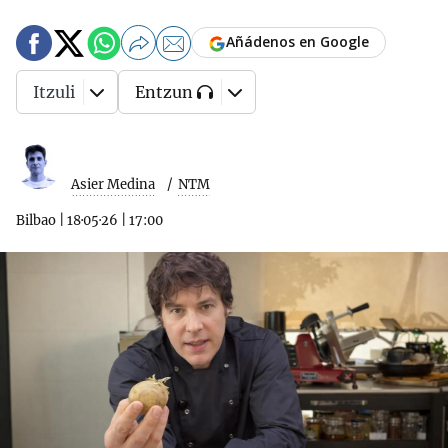
Añádenos en Google
Itzuli
Entzun
Asier Medina
NTM
Bilbao
|
18·05·26
|
17:00