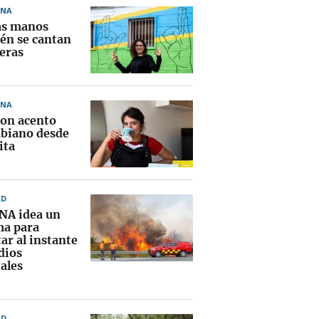
ONA
as manos
én se cantan
eras
ONA
con acento
biano desde
ita
AD
NA idea un
ma para
ar al instante
dios
ales
AD