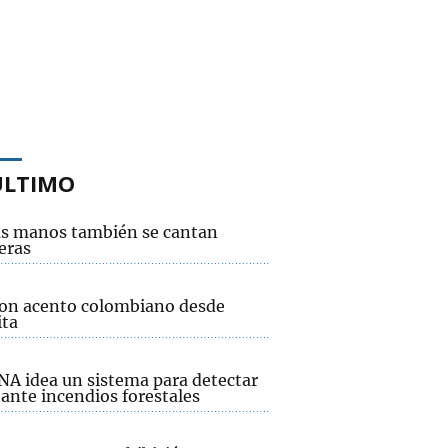
ÚLTIMO
as manos también se cantan
eras
con acento colombiano desde
ita
NA idea un sistema para detectar
tante incendios forestales