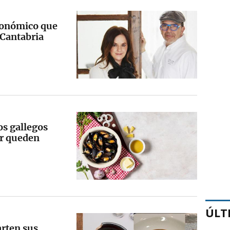
ronómico que
 Cantabria
os gallegos
or queden
ÚLT
rten sus