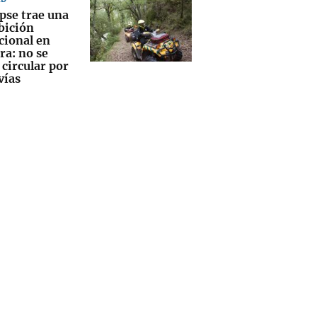
ipse trae una
bición
cional en
ra: no se
circular por
vías