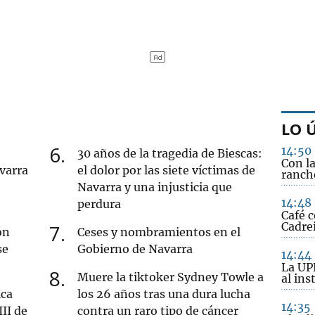
LO 
6
14:50
30 años de la tragedia de Biescas:
Con l
varra
el dolor por las siete víctimas de
ranch
Navarra y una injusticia que
14:48
perdura
Café 
Cadre
7
ón
Ceses y nombramientos en el
se
Gobierno de Navarra
14:44
La UP
8
Muere la tiktoker Sydney Towle a
al ins
ica
los 26 años tras una dura lucha
14:35
III de
contra un raro tipo de cáncer