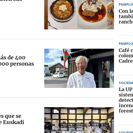
PAMPL
Con l
tambi
ranch
PAMPL
Café 
colom
ás de 400
Cadre
5.000 personas
SOCIED
La UP
siste
detect
incen
forest
és que se
e Euskadi
SOCIED