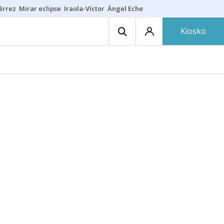
érrez
Mirar eclipse
Iraola-Víctor
Ángel Echeverría
Obituario Ángel
Kiosko