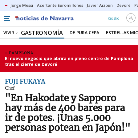
Jorge Messi
Acertante Euromillones
Javier Aizpún
Devoré
P
Kiosko
GASTRONOMÍA
VIVIR
DE PURA CEPA
ESTRELLAS MIC
PAMPLONA
El nuevo negocio que abrirá en pleno centro de Pamplona
tras el cierre de Devoré
FUJI FUKAYA
Chef
"En Hakodate y Sapporo
hay más de 400 bares para
ir de potes. ¡Unas 5.000
personas potean en Japón!"