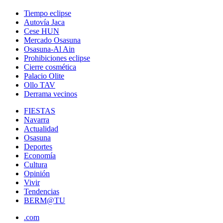
Tiempo eclipse
Autovía Jaca
Cese HUN
Mercado Osasuna
Osasuna-Al Ain
Prohibiciones eclipse
Cierre cosmética
Palacio Olite
Ollo TAV
Derrama vecinos
FIESTAS
Navarra
Actualidad
Osasuna
Deportes
Economía
Cultura
Opinión
Vivir
Tendencias
BERM@TU
.com