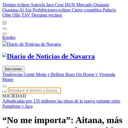
Tiempo eclipse
Autovía Jaca
Cese HUN
Mercado Osasuna
Osasuna-Al Ain
Prohibiciones eclipse
Cierre cosmética
Palacio
Olite
Ollo TAV
Derrama vecinos
Kiosko
Secciones
Tendencias
Gente
Moda y Belleza
Buzz On
Hogar y Vivienda
Motor
SOCIEDAD
Adjudicadas por 135 millones las obras de la nueva variante entre
Pamplona y Jaca
“No me importa”: Aitana, más