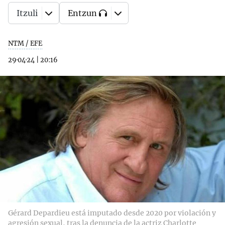
Itzuli
Entzun
NTM / EFE
29·04·24
|
20:16
Gérard Depardieu está imputado desde 2020 por violación y
agresión sexual, tras la denuncia de la actriz Charlotte