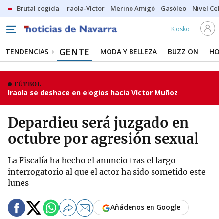
Brutal cogida
Iraola-Víctor
Merino Amigó
Gasóleo
Nivel Ce
Kiosko
GENTE
TENDENCIAS
MODA Y BELLEZA
BUZZ ON
HO
FÚTBOL
Iraola se deshace en elogios hacia Víctor Muñoz
Depardieu será juzgado en
octubre por agresión sexual
La Fiscalía ha hecho el anuncio tras el largo
interrogatorio al que el actor ha sido sometido este
lunes
Añádenos en Google